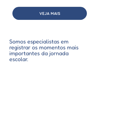
VEJA MAIS
Somos especialistas em
registrar os momentos mais
importantes da jornada
escolar.
Argus Fotografia Escolar, com mais de
250 escolas parceiras no Estado de
São Paulo, registramos alunos desde
o berçário até o ensino médio,
eternizando cada fase da vida escolar
com carinho, profissionalismo e
atenção aos detalhes.
Nossa equipe se dedica a capturar os
melhores sorrisos, respeitando a
individualidade de cada estudante e
criando memórias que perduram para
sempre. Acreditamos que cada clique