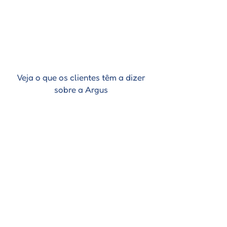
é uma oportunidade de celebrar o
crescimento e as conquistas de cada
aluno, fortalecendo o vínculo entre
escolas, famílias e estudantes.
Veja o que os clientes têm a dizer
sobre a Argus